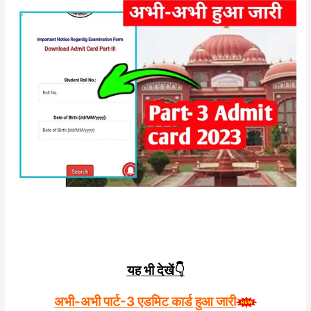
यह भी देखें👇
अभी-अभी पार्ट-3 एडमिट कार्ड हुआ जारी