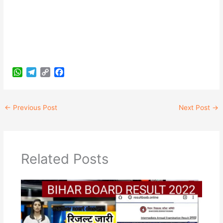
W
T
C
F
h
e
o
a
a
l
p
c
t
e
y
e
←
Previous Post
Next Post
→
s
g
L
b
A
r
i
o
p
a
n
o
p
m
k
k
Related Posts