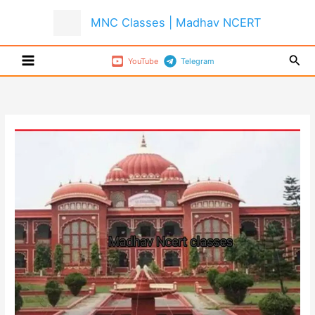
Skip
MNC Classes | Madhav NCERT
to
content
Sear
YouTube
Telegram