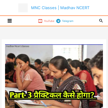
Skip
MNC Classes | Madhav NCERT
to
content
Sear
YouTube
Telegram