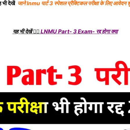
 भी देखें
जाने lnmu पार्ट 3 स्पेशल प्रैक्टिकल परीक्षा के लिए आवेदन श
यह भी देखें 👉🏿
LNMU Part- 3 Exam- रद्द होगा क्या