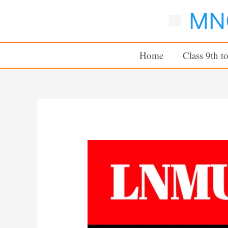
Skip
MNC
to
content
Home
Class 9th t