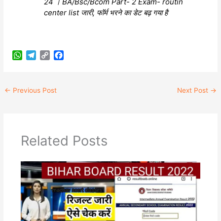
24 । BA/Bsc/Bcom Part- 2 Exam- routin
center list जारी, फॉर्म भरने का डेट बढ़ गया है
W
T
C
F
h
e
o
a
a
l
p
c
t
e
y
e
←
Previous Post
Next Post
→
s
g
L
b
A
r
i
o
p
a
n
o
p
m
k
k
Related Posts