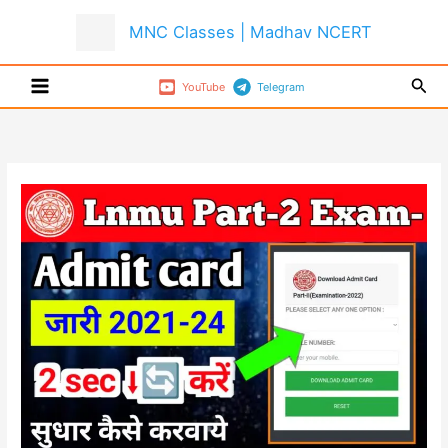
Skip
MNC Classes | Madhav NCERT
to
content
Sear
YouTube
Telegram