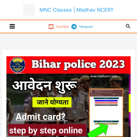
Skip
MNC Classes | Madhav NCERT
to
content
Sear
YouTube
Telegram