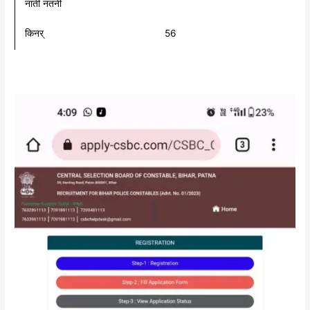
नाती नतनी
किनर्
56