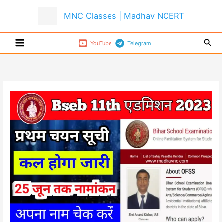
Skip
MNC Classes | Madhav NCERT
to
content
Sear
YouTube
Telegram