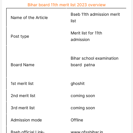
Bihar board 11th merit list 2023 overview
Bseb 11th admission merit
Name of the Article
list
Merit list for 11th
Post type
admission
Bihar school examination
Board Name
board patna
1st merit list
ghoshit
2nd merit list
coming soon
3rd merit list
coming soon
Admission mode
Offline
Bseb official Link-
www.ofssbihar.in