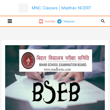
Skip
MNC Classes | Madhav NCERT
to
content
Sear
YouTube
Telegram