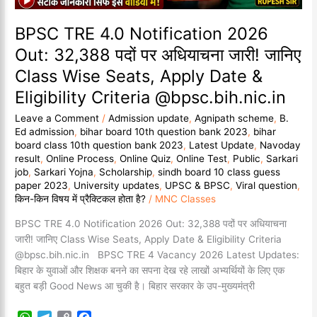
जारी!
जानिए
BPSC TRE 4.0 Notification 2026
Class
Out: 32,388 पदों पर अधियाचना जारी! जानिए
Wise
Class Wise Seats, Apply Date &
Seats,
Apply
Eligibility Criteria @bpsc.bih.nic.in
Date
Leave a Comment
/
Admission update
,
Agnipath scheme
,
B.
&
Ed admission
,
bihar board 10th question bank 2023
,
bihar
Eligibility
board class 10th question bank 2023
,
Latest Update
,
Navoday
Criteria
result
,
Online Process
,
Online Quiz
,
Online Test
,
Public
,
Sarkari
@bpsc.bih.nic.in
job
,
Sarkari Yojna
,
Scholarship
,
sindh board 10 class guess
paper 2023
,
University updates
,
UPSC & BPSC
,
Viral question
,
किन-किन विषय में प्रैक्टिकल होता है?
/
MNC Classes
BPSC TRE 4.0 Notification 2026 Out: 32,388 पदों पर अधियाचना
जारी! जानिए Class Wise Seats, Apply Date & Eligibility Criteria
@bpsc.bih.nic.in BPSC TRE 4 Vacancy 2026 Latest Updates:
बिहार के युवाओं और शिक्षक बनने का सपना देख रहे लाखों अभ्यर्थियों के लिए एक
बहुत बड़ी Good News आ चुकी है। बिहार सरकार के उप-मुख्यमंत्री