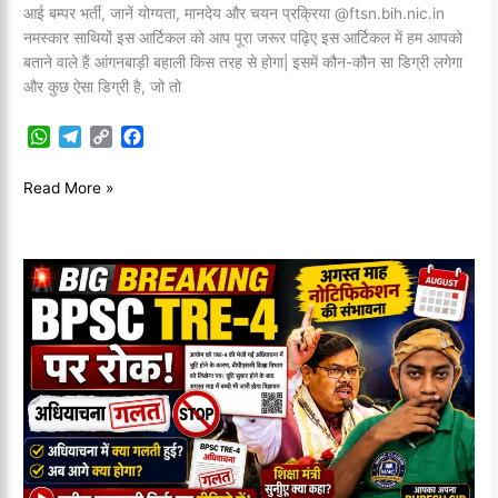
आई बम्पर भर्ती, जानें योग्यता, मानदेय और चयन प्रक्रिया @ftsn.bih.nic.in
नमस्कार साथियों इस आर्टिकल को आप पूरा जरूर पढ़िए इस आर्टिकल में हम आपको
बताने वाले हैं आंगनबाड़ी बहाली किस तरह से होगा| इसमें कौन-कौन सा डिग्री लगेगा
और कुछ ऐसा डिग्री है, जो तो
W
T
C
F
h
e
o
a
a
l
p
c
Read More »
t
e
y
e
s
g
L
b
A
r
i
o
p
a
n
o
BPSC
p
m
k
k
TRE
4.0
Notification
2026
Out:
32,388
पदों
पर
अधियाचना