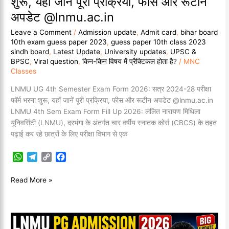
शुरू, यहाँ जानें पूरी प्रक्रिया, फीस और रूटीन
जानें
अपडेट @lnmu.ac.in
पूरी
Leave a Comment
/
Admission update
,
Admit card
,
bihar board
प्रक्रिया,
10th exam guess paper 2023
,
guess paper 10th class 2023
फीस
sindh board
,
Latest Update
,
University updates
,
UPSC &
और
BPSC
,
Viral question
,
किन-किन विषय में प्रैक्टिकल होता है?
/
MNC
रूटीन
Classes
अपडेट
LNMU UG 4th Semester Exam Form 2026: सत्र 2024-28 परीक्षा
@lnmu.ac.in
फॉर्म भरना शुरू, यहाँ जानें पूरी प्रक्रिया, फीस और रूटीन अपडेट @lnmu.ac.in
LNMU 4th Sem Exam Form Fill Up 2026: ललित नारायण मिथिला
यूनिवर्सिटी (LNMU), दरभंगा के अंतर्गत चार वर्षीय स्नातक कोर्स (CBCS) के तहत
पढ़ाई कर रहे छात्रों के लिए परीक्षा विभाग से एक
W
T
C
F
h
e
o
a
a
l
p
c
Read More »
t
e
y
e
s
g
L
b
A
r
i
o
p
a
n
o
LNMU
p
m
k
k