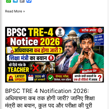
W
T
C
F
h
e
o
a
a
l
p
c
Read More »
t
e
y
e
s
g
L
b
A
r
i
o
p
a
n
o
BPSC
p
m
k
k
TRE
4
Notification
2026:
अधियाचना
कब
तक
होगी
जारी?
जानिए
शिक्षा
BPSC TRE 4 Notification 2026:
मंत्री
अधियाचना कब तक होगी जारी? जानिए शिक्षा
का
मंत्री का बयान, कुल पद और परीक्षा की पूरी
बयान,