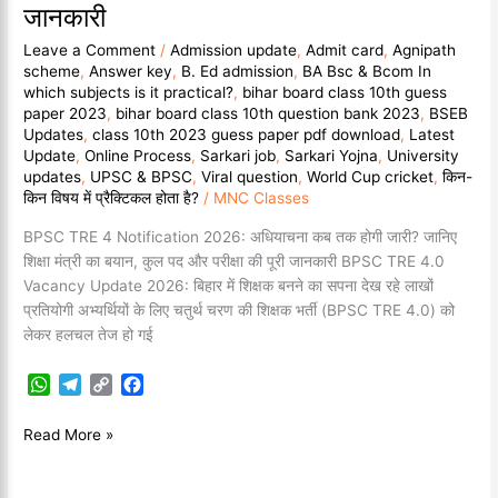
कुल
जानकारी
पद
Leave a Comment
/
Admission update
,
Admit card
,
Agnipath
और
scheme
,
Answer key
,
B. Ed admission
,
BA Bsc & Bcom In
परीक्षा
which subjects is it practical?
,
bihar board class 10th guess
की
paper 2023
,
bihar board class 10th question bank 2023
,
BSEB
पूरी
Updates
,
class 10th 2023 guess paper pdf download
,
Latest
जानकारी
Update
,
Online Process
,
Sarkari job
,
Sarkari Yojna
,
University
updates
,
UPSC & BPSC
,
Viral question
,
World Cup cricket
,
किन-
किन विषय में प्रैक्टिकल होता है?
/
MNC Classes
BPSC TRE 4 Notification 2026: अधियाचना कब तक होगी जारी? जानिए
शिक्षा मंत्री का बयान, कुल पद और परीक्षा की पूरी जानकारी BPSC TRE 4.0
Vacancy Update 2026: बिहार में शिक्षक बनने का सपना देख रहे लाखों
प्रतियोगी अभ्यर्थियों के लिए चतुर्थ चरण की शिक्षक भर्ती (BPSC TRE 4.0) को
लेकर हलचल तेज हो गई
W
T
C
F
h
e
o
a
a
l
p
c
Read More »
t
e
y
e
s
g
L
b
A
r
i
o