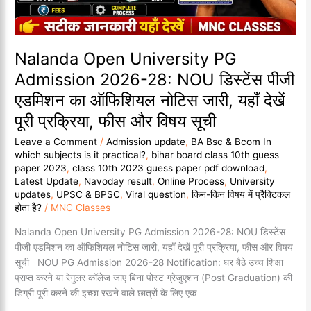
डिस्टेंस
पीजी
एडमिशन
का
Nalanda Open University PG
ऑफिशियल
Admission 2026-28: NOU डिस्टेंस पीजी
नोटिस
एडमिशन का ऑफिशियल नोटिस जारी, यहाँ देखें
जारी,
यहाँ
पूरी प्रक्रिया, फीस और विषय सूची
देखें
Leave a Comment
/
Admission update
,
BA Bsc & Bcom In
पूरी
which subjects is it practical?
,
bihar board class 10th guess
प्रक्रिया,
paper 2023
,
class 10th 2023 guess paper pdf download
,
फीस
Latest Update
,
Navoday result
,
Online Process
,
University
और
updates
,
UPSC & BPSC
,
Viral question
,
किन-किन विषय में प्रैक्टिकल
विषय
होता है?
/
MNC Classes
सूची
Nalanda Open University PG Admission 2026-28: NOU डिस्टेंस
पीजी एडमिशन का ऑफिशियल नोटिस जारी, यहाँ देखें पूरी प्रक्रिया, फीस और विषय
सूची NOU PG Admission 2026-28 Notification: घर बैठे उच्च शिक्षा
प्राप्त करने या रेगुलर कॉलेज जाए बिना पोस्ट ग्रेजुएशन (Post Graduation) की
डिग्री पूरी करने की इच्छा रखने वाले छात्रों के लिए एक