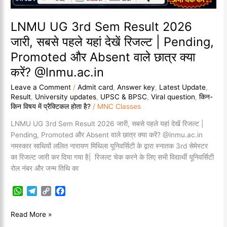
|
Pending,
LNMU UG 3rd Sem Result 2026
Promoted
जारी, सबसे पहले यहां देखें रिजल्ट | Pending,
और
Promoted और Absent वाले छात्र क्या
Absent
वाले
करें? @lnmu.ac.in
छात्र
Leave a Comment
/
Admit card
,
Answer key
,
Latest Update
,
क्या
Result
,
University updates
,
UPSC & BPSC
,
Viral question
,
किन-
करें?
किन विषय में प्रैक्टिकल होता है?
/
MNC Classes
@lnmu.ac.in
LNMU UG 3rd Sem Result 2026 जारी, सबसे पहले यहां देखें रिजल्ट |
Pending, Promoted और Absent वाले छात्र क्या करें? @lnmu.ac.in
नमस्कार साथियों ललित नारायण मिथिला यूनिवर्सिटी के द्वारा स्नातक 3rd सेमेस्टर
का रिजल्ट जारी कर दिया गया है| रिजल्ट चेक करने के लिए सभी विद्यार्थी यूनिवर्सिटी
रोल नंबर और जन्म तिथि का
W
T
C
F
h
e
o
a
a
l
p
c
Read More »
t
e
y
e