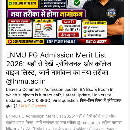
2026:
यहाँ
से
देखें
प्रोविजनल
और
कॉलेज
वाइज
लिस्ट,
LNMU PG Admission Merit List
जानें
2026: यहाँ से देखें प्रोविजनल और कॉलेज
नामांकन
वाइज लिस्ट, जानें नामांकन का नया तरीका
का
नया
@lnmu.ac.in
तरीका
Leave a Comment
/
Admission update
,
BA Bsc & Bcom In
@lnmu.ac.in
which subjects is it practical?
,
Latest Update
,
University
updates
,
UPSC & BPSC
,
Viral question
,
किन-किन विषय में प्रैक्टिकल
होता है?
/
MNC Classes
LNMU PG Admission Merit List 2026: यहाँ से देखें प्रोविजनल और
कॉलेज वाइज लिस्ट, जानें नामांकन का नया तरीका @lnmu.ac.in ललित नारायण
मिथिला यूनिवर्सिटी (LNMU) या देश के प्रमुख विश्वविद्यालयों में पोस्ट ग्रेजुएशन