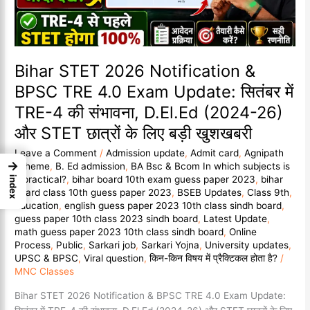
4.0
Exam
Update:
सितंबर
Bihar STET 2026 Notification &
में
TRE-
BPSC TRE 4.0 Exam Update: सितंबर में
4
TRE-4 की संभावना, D.El.Ed (2024-26)
की
संभावना,
और STET छात्रों के लिए बड़ी खुशखबरी
D.El.Ed
Leave a Comment
/
Admission update
,
Admit card
,
Agnipath
(2024-
→
scheme
,
B. Ed admission
,
BA Bsc & Bcom In which subjects is
26)
it practical?
,
bihar board 10th exam guess paper 2023
,
bihar
index
और
board class 10th guess paper 2023
,
BSEB Updates
,
Class 9th
,
STET
Education
,
english guess paper 2023 10th class sindh board
,
छात्रों
guess paper 10th class 2023 sindh board
,
Latest Update
,
math guess paper 2023 10th class sindh board
,
Online
के
Process
,
Public
,
Sarkari job
,
Sarkari Yojna
,
University updates
,
लिए
UPSC & BPSC
,
Viral question
,
किन-किन विषय में प्रैक्टिकल होता है?
/
बड़ी
MNC Classes
खुशखबरी
Bihar STET 2026 Notification & BPSC TRE 4.0 Exam Update: