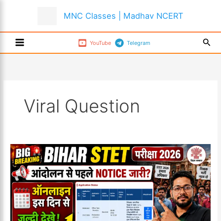
Skip
MNC Classes | Madhav NCERT
to
content
Sear
YouTube
Telegram
Viral Question
Bihar
STET
2026
Notification
&
BPSC
TRE