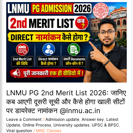
p
a
n
o
LNMU
p
m
k
k
PG
2nd
Merit
List
2026:
जानिए
कब
आएगी
दूसरी
सूची
और
कैसे
होगा
LNMU PG 2nd Merit List 2026: जानिए
खाली
कब आएगी दूसरी सूची और कैसे होगा खाली सीटों
सीटों
पर डायरेक्ट नामांकन @lnmu.ac.in
पर
डायरेक्ट
Leave a Comment
/
Admission update
,
Answer key
,
Latest
नामांकन
Update
,
Online Process
,
University updates
,
UPSC & BPSC
,
@lnmu.ac.in
Viral question
/
MNC Classes