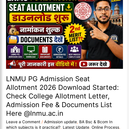
PG
Admission
Seat
Allotment
2026
Download
Started:
Check
College
Allotment
Letter,
Admission
Fee
LNMU PG Admission Seat
&
Allotment 2026 Download Started:
Documents
Check College Allotment Letter,
List
Here
Admission Fee & Documents List
@lnmu.ac.in
Here @lnmu.ac.in
Leave a Comment
/
Admission update
,
BA Bsc & Bcom In
which subjects is it practical?
,
Latest Update
,
Online Process
,