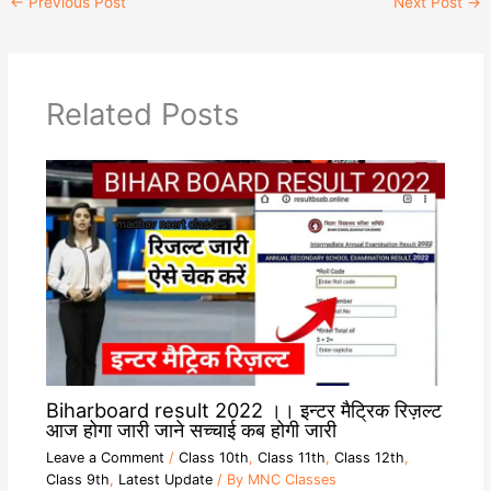
←
Previous Post
Next Post
→
s
g
L
b
A
r
i
o
p
a
n
o
p
m
k
k
Related Posts
Biharboard result 2022 ।। इन्टर मैट्रिक रिज़ल्ट
आज होगा जारी जाने सच्चाई कब होगी जारी
Leave a Comment
/
Class 10th
,
Class 11th
,
Class 12th
,
Class 9th
,
Latest Update
/ By
MNC Classes