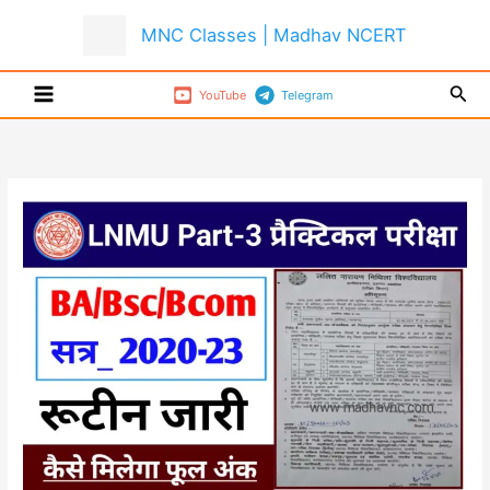
Skip
MNC Classes | Madhav NCERT
to
content
Sear
YouTube
Telegram