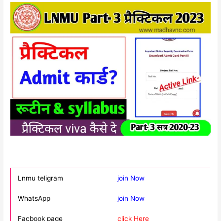
Lnmu teligram
join Now
WhatsApp
join Now
Facbook page
click Here