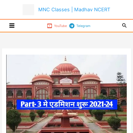
Skip
MNC Classes | Madhav NCERT
to
content
Sear
YouTube
Telegram