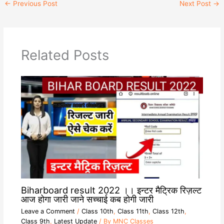
a
l
p
c
←
Previous Post
Next Post
→
t
e
y
e
s
g
L
b
A
r
i
o
p
a
n
o
p
m
k
k
Related Posts
Biharboard result 2022 ।। इन्टर मैट्रिक रिज़ल्ट
आज होगा जारी जाने सच्चाई कब होगी जारी
Leave a Comment
/
Class 10th
,
Class 11th
,
Class 12th
,
Class 9th
,
Latest Update
/ By
MNC Classes