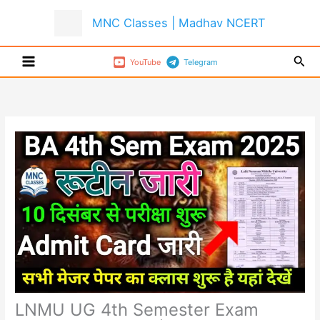
Skip
MNC Classes | Madhav NCERT
to
content
Sear
YouTube
Telegram
LNMU UG 4th Semester Exam