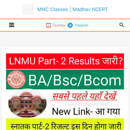
Skip
MNC Classes | Madhav NCERT
to
content
Sear
YouTube
Telegram