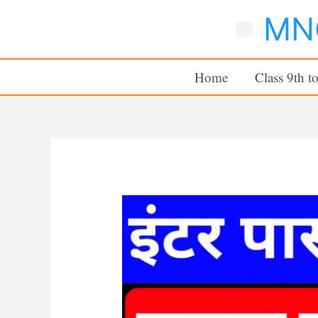
Skip
MNC
to
content
Home
Class 9th t