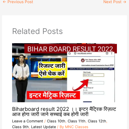
←
Previous Post
Next Post
→
t
e
y
e
s
g
L
b
A
r
i
o
p
a
n
o
p
m
k
k
Related Posts
Biharboard result 2022 ।। इन्टर मैट्रिक रिज़ल्ट
आज होगा जारी जाने सच्चाई कब होगी जारी
Leave a Comment
/
Class 10th
,
Class 11th
,
Class 12th
,
Class 9th
,
Latest Update
/ By
MNC Classes