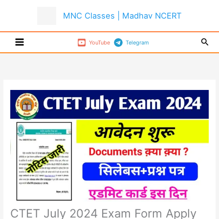
Skip
MNC Classes | Madhav NCERT
to
content
Sear
YouTube
Telegram
CTET July 2024 Exam Form Apply