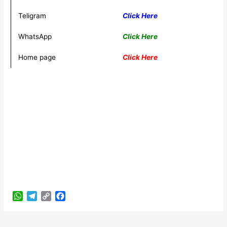
Teligram
Click Here
WhatsApp
Click Here
Home page
Click Here
W
T
C
F
h
e
o
a
a
l
p
c