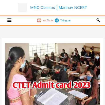
Skip
MNC Classes | Madhav NCERT
to
content
Sear
YouTube
Telegram