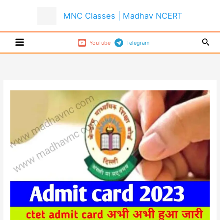
Skip
MNC Classes | Madhav NCERT
to
content
Sear
YouTube
Telegram