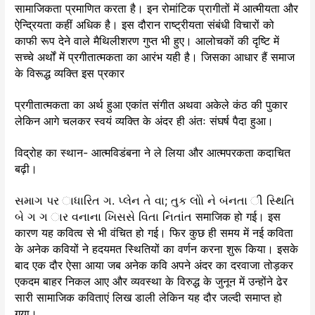
सामाजिकता प्रमाणित करता है। इन रोमांटिक प्रागीतों में आत्मीयता और
ऐन्द्रियता कहीं अधिक है। इस दौरान राष्ट्रीयता संबंधी विचारों को
काफी रूप देने वाले मैथिलीशरण गुप्त भी हुए। आलोचकों की दृष्टि में
सच्चे अर्थों में प्रगीतात्मकता का आरंभ यही है। जिसका आधार हैं समाज
के विरूद्ध व्यक्ति इस प्रकार
प्रगीतात्मकता का अर्थ हुआ एकांत संगीत अथवा अकेले कंठ की पुकार
लेकिन आगे चलकर स्वयं व्यक्ति के अंदर ही अंतः संघर्ष पैदा हुआ।
विद्रोह का स्थान- आत्मविडंबना ने ले लिया और आत्मपरकता कदाचित
बढ़ी।
સમાગ પર ાધારિત ગ. પ્લેન તે વા; તુક લોો ને બંનતા ી સ્થિતિ
બે ગ ગ ાર વનાના ખિસસે વિતા નિતાંત समाजिक हो गई। इस
कारण यह कवित्व से भी वंचित हो गई। फिर कुछ ही समय में नई कविता
के अनेक कवियों ने हदयमत स्थितियों का वर्णन करना शुरू किया। इसके
बाद एक दौर ऐसा आया जब अनेक कवि अपने अंदर का दरवाजा तोड़कर
एकदम बाहर निकल आए और व्यवस्था के विरुद्ध के जुनून में उन्होंने ढेर
सारी सामाजिक कविताएं लिख डाली लेकिन यह दौर जल्दी समाप्त हो
गया।