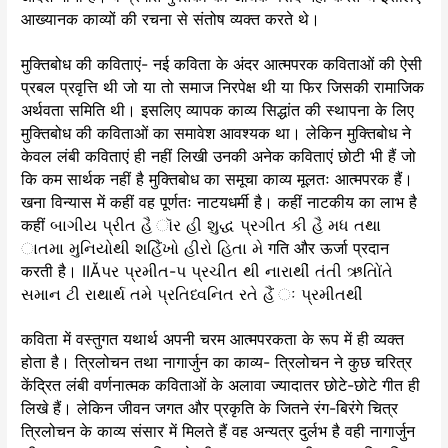
आख्यानक काव्यों की रचना से संतोष व्यक्त करते थे।
मुक्तिबोध की कविताएं- नई कविता के अंदर आत्मपरक कविताओं की ऐसी
प्रबल प्रवृत्ति थी जो या तो समाज निरपेक्ष थी या फिर जिसकी रामाजिक
अर्थवता समिति थी। इसलिए व्यापक काव्य सिद्धांत की स्थापना के लिए
मुक्तिबोध की कविताओं का समावेश आवश्यक था। लेकिन मुक्तिबोध ने
केवल लंबी कविताएं ही नहीं लिखी उनकी अनेक कविताएं छोटी भी हैं जो
कि कम सार्थक नहीं है मुक्तिबोध का समूचा काव्य मूलतः आत्मपरक हैं।
खना विन्यास में कहीं वह पूर्णतः नाटयधर्मी है। कहीं नाटकीय का लाभ है
कहीं બાગીય પ્રીત હૈ ૉર હી શુદ્ધ પ્રગીત કી હૈ મધ તથા
ાતમા મુનિયોથી શહૈિંખો હીરો હિતા મે गति और ऊर्जा प्रदान
करती है। IIĂપર પ્રમીત-પ પ્રચીત થી નારાથીં તંતી ઋતિોંતે
સમાન ટી રાથાર્થ તમે પ્રતિધ્વનિત રતે હૈં ઃ પ્રમીતથીં
कविता में वस्तुगत यथार्थ अपनी चरम आत्मपरकता के रूप में ही व्यक्त
होता है। त्रिलोचन तथा नागार्जुन का काव्य- त्रिलोचन ने कुछ चरित्र
केंद्रित लंबी वर्णनात्मक कविताओं के अलावा ज्यादातर छोटे-छोटे गीत ही
लिखे हैं। लेकिन जीवन जगत और प्रकृति के जितने रंग-बिरंगे चित्र
त्रिलोचन के काव्य संसार में मिलते हैं वह अन्यत्र दुर्लभ है वही नागार्जुन