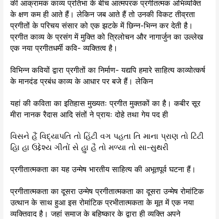
की आक्रामक काव्य प्रतिभा के बीच आत्मपरक प्रगीतत्मक अभिव्यक्ति
के क्षण कम ही आते हैं। लेकिन जब आते हैं तो उनकी विकट तीव्रता
प्रगीतों के परिचय संसार को एक झटके में छिन्न-भिन्न कर देती है।
प्रगीत काव्य के प्रसंग में मुक्ति को त्रिलोचन और नागार्जुन का उल्लेख
एक नया प्रगीतधर्मी कवि- व्यक्तित्व है।
विभिन्न कवियों द्वारा प्रगीतों का निर्माण- यद्यपि हमारे साहित्य काव्योत्कर्ष
के मानदंड प्रबंध काव्य के आधार पर बजे हैं। लेकिन
यहां की कविता का इतिहास मुख्यतः प्रगीत मुक्तकों का है। कबीर सूर
मीरा नानक रैदास आदि संतों ने प्रायः दोहे तथा गेय पद ही
વિસને હૈં વિદ્યાપતિ તો હિંટી વગ પહતા તિ માના પ્રાણ તો ટિંટી
હિા હા ઉદ્દેશ્ય ગીતોં સે હુા હૈ તો મળ્યા તો સા-સુથરી
प्रगीतात्मकता का यह उन्मेष भारतीय साहित्य की अभूतपूर्व घटना हैं।
प्रगीतात्मकता का दूसरा उन्मेष प्रगीतात्मकता का दूसरा उन्मेष रोमांटिक
उत्थान के साथ हुआ इस रोमांटिक प्रभीतात्मकता के मूत में एक नया
व्यक्तिवाद है। जहां समाज के बहिष्कार के द्वारा ही व्यक्ति अपने