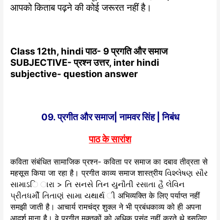
आपको किताब पढ़ने की कोई जरूरत नहीं है।
Class 12th, hindi पाठ- 9 प्रगति और समाज
SUBJECTIVE- प्रश्न उत्तर, inter hindi
subjective- question answer
09. प्रगीत और समाज
| नामवर सिंह | निबंध
पाठ के सारांश
कविता संबंधित सामाजिक प्रश्न- कविता पर समाज का दबाव तीव्रता से
महसूस किया जा रहा है। प्रगीत काव्य समाज शास्त्रीय વિશ્લેષણ સૌર
સામાઽિ ારા > તિ સનસે તિન યુનૌતી રસાતા હૈ લેવિન
પ્રીતધર્મી તિતાણં સામા યથાર્થ ી अभिव्यक्ति के लिए पर्याप्त नहीं
समझी जाती है। आचार्य रामचंद्र शुक्ल ने भी प्रबंधकाव्य को ही अपना
आदर्श माना है। वे प्रगीत मुक्तकों को अधिक पसंद नहीं करते थे इसलिए