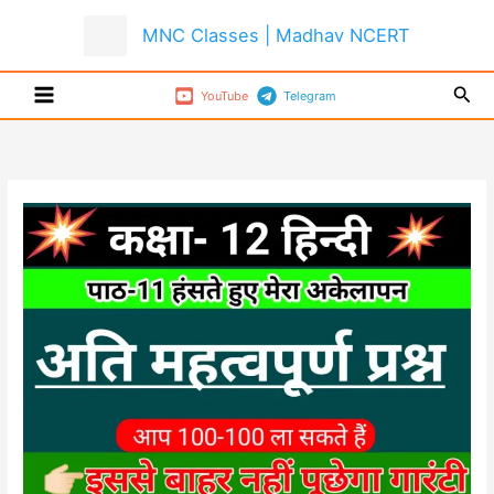
Skip
MNC Classes | Madhav NCERT
to
content
Sear
YouTube
Telegram