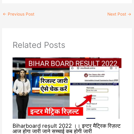
W
T
C
F
h
e
o
a
a
l
p
c
←
Previous Post
Next Post
→
t
e
y
e
s
g
L
b
A
r
i
o
p
a
n
o
p
m
k
k
Related Posts
Biharboard result 2022 ।। इन्टर मैट्रिक रिज़ल्ट
आज होगा जारी जाने सच्चाई कब होगी जारी