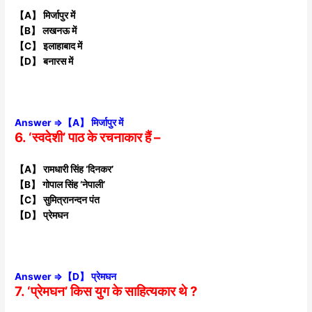
【A】 मिर्जापुर में
【B】 लखनऊ में
【C】 इलाहाबाद में
【D】 बनारस में
Answer ⇒【A】 मिर्जापुर में
6. ‘स्वदेशी’ पाठ के रचनाकार हैं –
【A】 रामधारी सिंह ‘दिनकर’
【B】 गोपाल सिंह ‘नेपाली’
【C】 सुमित्रानन्दन पंत
【D】 प्रेमघन
Answer ⇒【D】 प्रेमघन
7. ‘प्रेमघन’ किस युग के साहित्यकार थे ?