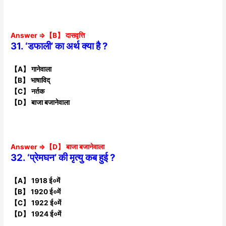
Answer ⇒【B】 दासवृत्ति
31. ‘डफाली’ का अर्थ क्या है ?
【A】 गानेवाला
【B】 भाषाविद्
【C】 नर्तक
【D】 बाजा बजानेवाला
Answer ⇒【D】 बाजा बजानेवाला
32. ‘प्रेमघन’ की मृत्यु कब हुई ?
【A】 1918 ई०में
【B】 1920 ई०में
【C】 1922 ई०में
【D】 1924 ई०में