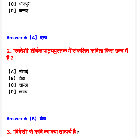
【C】 भोजपुरी
【D】 कन्नड़
Answer ⇒【A】 ब्रज
2. ‘स्वदेशी’ शीर्षक पाठ्यपुस्तक में संकलित कविता किस छन्द में
है ?
【A】 चौपाई
【B】 दोहा
【C】 सोरठा
【D】 छप्पय
Answer ⇒【B】 दोहा
3. ‘बिदेसी’ से कवि का क्या तात्पर्य है
?