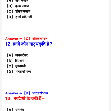
【A】 आर्य समाज
【B】 ब्रह्म समाज
【C】 रसिक समाज
【D】 इनमें कोई नहीं
Answer ⇒【C】 रसिक समाज
12. इनमें कौन नाट्यकृति है ?
【A】 मानसरोवर
【B】 विपथगा
【C】 मृगनयनी
【D】 भारत सौभाग्य
Answer ⇒【D】 भारत सौभाग्य
13. ‘स्वदेशी’ के कवि हैं –
【A】 घनानंद