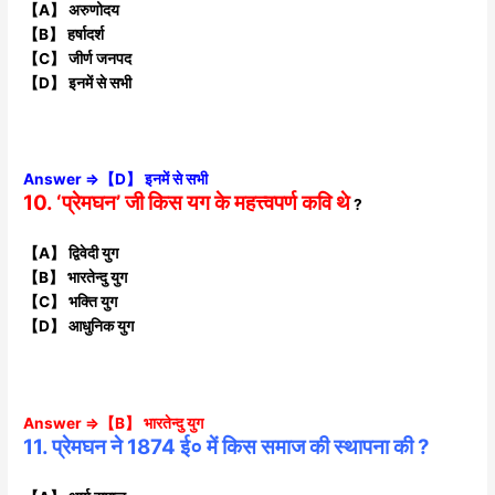
【A】 अरुणोदय
【B】 हर्षादर्श
【C】 जीर्ण जनपद
【D】 इनमें से सभी
Answer ⇒【D】 इनमें से सभी
10. ‘प्रेमघन’ जी किस यग के महत्त्वपर्ण कवि थे
?
【A】 द्विवेदी युग
【B】 भारतेन्दु युग
【C】 भक्ति युग
【D】 आधुनिक युग
Answer ⇒【B】 भारतेन्दु युग
11. प्रेमघन ने 1874 ई० में किस समाज की स्थापना की ?