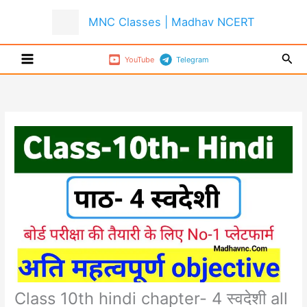
Skip
MNC Classes | Madhav NCERT
to
content
Sear
YouTube
Telegram
Class 10th hindi chapter- 4 स्वदेशी all