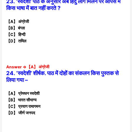
23. ‘स्वदेशी’ पाठ के अनुसार अब हिंदु लोग मिलने पर आपस में
किस भाषा में बात नहीं करते ?
【A】 अंग्रेजी
【B】 बंग्ला
【C】 हिन्दी
【D】 तमिल
Answer ⇒【A】 अंग्रेजी
24. ‘स्वदेशी’ शीर्षक. पाठ में दोहों का संकलन किस पुस्तक से
लिया गया –
【A】 प्रेमघन स्वदेशी
【B】 भारत सौभाग्य
【C】 प्रयाग रामागमन
【D】 जीर्ण जनपद