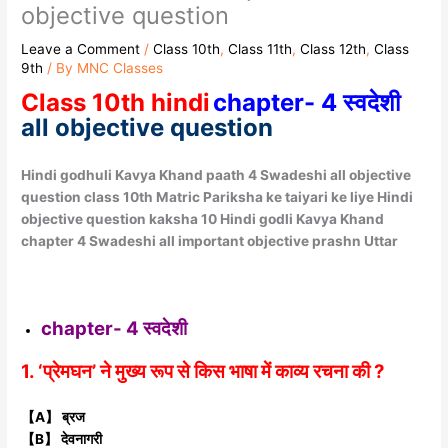
objective question
Leave a Comment
/
Class 10th
,
Class 11th
,
Class 12th
,
Class
9th
/ By
MNC Classes
Class 10th hindi
chapter- 4 स्वदेशी
all objective question
Hindi godhuli Kavya Khand paath 4 Swadeshi all objective
question class 10th Matric Pariksha ke taiyari ke liye Hindi
objective question kaksha 10 Hindi godli Kavya Khand
chapter 4 Swadeshi all important objective prashn Uttar
chapter- 4 स्वदेशी
1. ‘प्रेमघन’ ने मुख्य रूप से किस भाषा में काव्य रचना की ?
【A】 ब्रज
【B】 देवनागरी