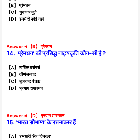
【B】 प्रेमघन
【C】 गुणाकर मूले
【D】 इनमें से कोई नहीं
Answer ⇒【B】 प्रेमघन
14. ‘प्रेमधन’ की प्रसिद्ध नाट्यकृति कौन-सी है ?
【A】 हार्दिक हर्षादर्श
【B】 जीर्णजनपद
【C】 बृजचन्द पंचक
【D】 प्रयाग रामागमन
Answer ⇒【D】 प्रयाग रामागमन
15. ‘भारत सौभाग्य’ के रचनाकार हैं
–
【A】 रामधारी सिंह ‘दिनकर’