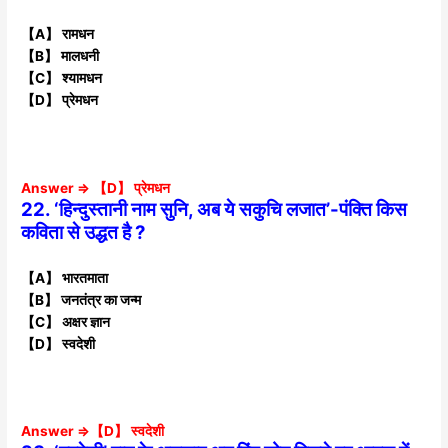
【A】 रामधन
【B】 मालधनी
【C】 श्यामधन
【D】 प्रेमधन
Answer ⇒ 【D】 प्रेमधन
22. ‘हिन्दुस्तानी नाम सुनि, अब ये सकुचि लजात’-पंक्ति किस
कविता से उद्धत है ?
【A】 भारतमाता
【B】 जनतंत्र का जन्म
【C】 अक्षर ज्ञान
【D】 स्वदेशी
Answer ⇒【D】 स्वदेशी