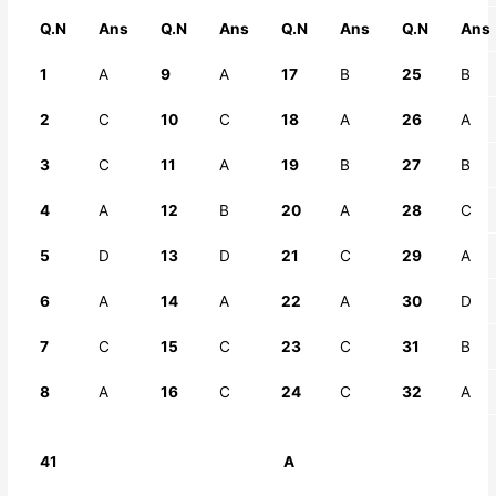
Q.N
Ans
Q.N
Ans
Q.N
Ans
Q.N
Ans
1
A
9
A
17
B
25
B
2
C
10
C
18
A
26
A
3
C
11
A
19
B
27
B
4
A
12
B
20
A
28
C
5
D
13
D
21
C
29
A
6
A
14
A
22
A
30
D
7
C
15
C
23
C
31
B
8
A
16
C
24
C
32
A
41
A