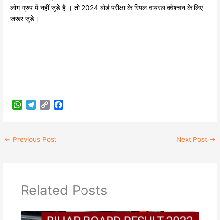
लोग ग्रुप में नहीं जुड़े हैं । तो 2024 बोर्ड परीक्षा के रियल वायरल क्वेश्चन के लिए
जरूर जुड़े।
W
T
C
F
h
e
o
a
a
l
p
c
t
e
y
e
←
Previous Post
Next Post
→
s
g
L
b
A
r
i
o
p
a
n
o
p
m
k
k
Related Posts