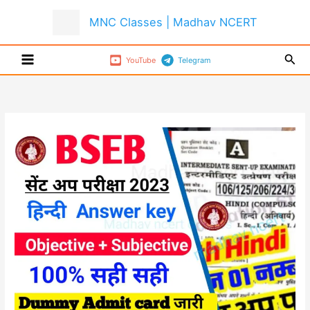
Skip
MNC Classes | Madhav NCERT
to
content
Sear
YouTube
Telegram