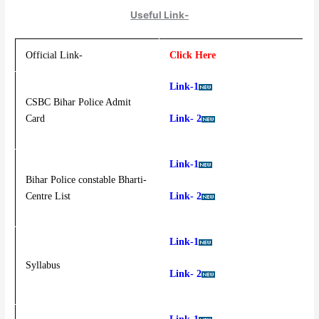
Useful Link-
Official Link-
Click Here
Link-1
CSBC Bihar Police Admit
Link- 2
Card
Link-1
Bihar Police constable Bharti-
Link- 2
Centre List
Link-1
Syllabus
Link- 2