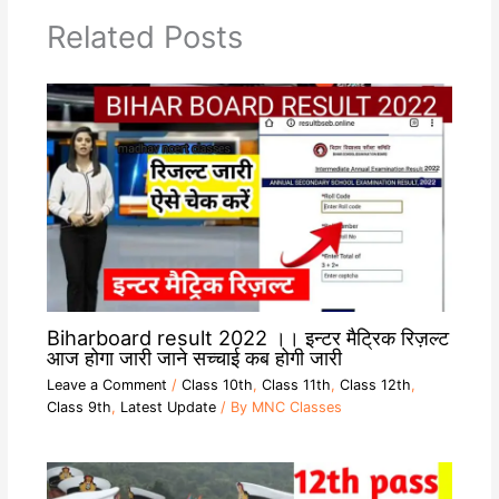
p
a
n
o
p
m
k
k
Related Posts
Biharboard result 2022 ।। इन्टर मैट्रिक रिज़ल्ट
आज होगा जारी जाने सच्चाई कब होगी जारी
Leave a Comment
/
Class 10th
,
Class 11th
,
Class 12th
,
Class 9th
,
Latest Update
/ By
MNC Classes