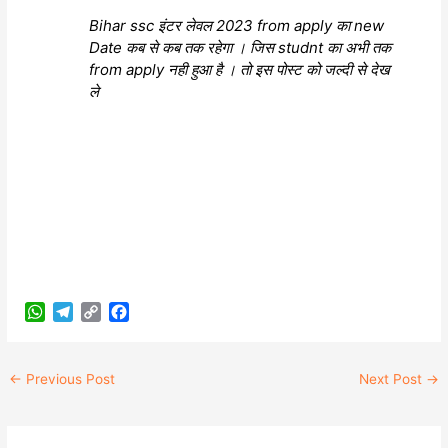
Bihar ssc इंटर लेवल 2023 from apply का new
Date कब से कब तक रहेगा । जिस studnt का अभी तक
from apply नही हुआ है । तो इस पोस्ट को जल्दी से देख
ले
W
T
C
F
h
e
o
a
a
l
p
c
←
Previous Post
Next Post
→
t
e
y
e
s
g
L
b
A
r
i
o