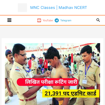
Skip
MNC Classes | Madhav NCERT
to
content
Sear
YouTube
Telegram