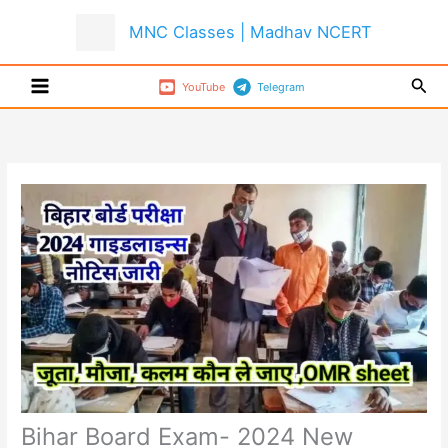
Skip
MNC Classes | Madhav NCERT
to
content
Sear
YouTube
Telegram
Bihar Board Exam- 2024 New