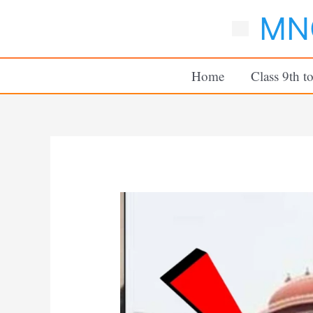
Skip
MNC
to
content
Home
Class 9th t