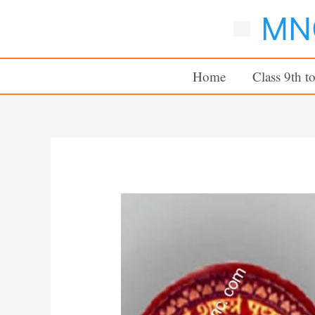
Skip
MNC
to
content
Home
Class 9th t