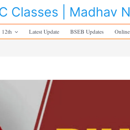
 Classes | Madhav 
o 12th
Latest Update
BSEB Updates
Online