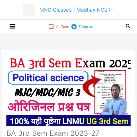
Skip
MNC Classes | Madhav NCERT
to
content
Sear
YouTube
Telegram
BA 3rd Sem Exam 2023-27 |