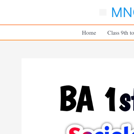
Skip
MNC
to
content
Home
Class 9th t