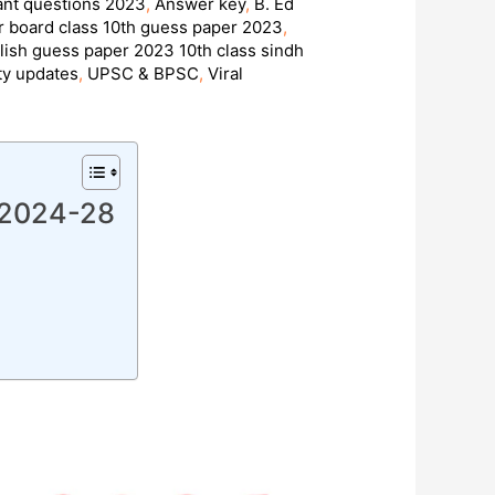
tant questions 2023
,
Answer key
,
B. Ed
r board class 10th guess paper 2023
,
lish guess paper 2023 10th class sindh
ty updates
,
UPSC & BPSC
,
Viral
m 2024-28