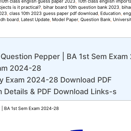
10th class english guess paper 2023
,
10th class english impor
ects is it practical?
,
bihar board 10th question bank 2023
,
biha
2023
,
class 10th 2023 guess paper pdf download
,
Education
,
eng
ndh board
,
Latest Update
,
Model Paper
,
Question Bank
,
Universi
l Question Pepper | BA 1st Sem Exa
am 2024-28
hy Exam 2024-28 Download PDF
 Details & PDF Download Links-s
r | BA 1st Sem Exam 2024-28