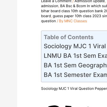
Leave a Comment
/
Admission update
,
admission
,
BA Bsc & Bcom In which subj
bihar board class 10th question bank 
board
,
guess paper 10th class 2023 si
question
/ By
MNC Classes
Table of Contents
Sociology MJC 1 Vira
LNMU BA 1st Sem Ex
BA 1st Sem Geograp
BA 1st Semester Exam
Sociology MJC 1 Viral Question Peppe