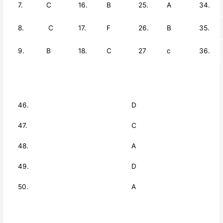
7.
C
16.
B
25.
A
34.
8.
C
17.
F
26.
B
35.
9.
B
18.
C
27
c
36.
46.
D
47.
C
48.
A
49.
D
50.
A