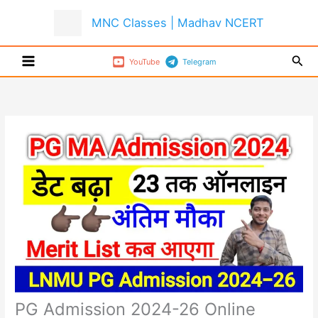
Skip
MNC Classes | Madhav NCERT
to
content
Sear
YouTube
Telegram
PG Admission 2024-26 Online