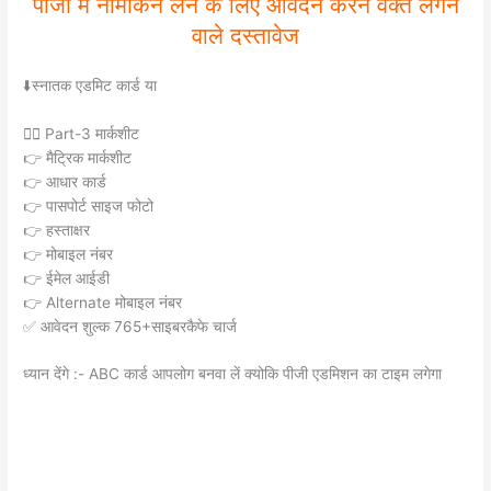
पीजी मे नामांकन लेने के लिए आवेदन करने वक्त लगने
वाले दस्तावेज
⬇️स्नातक एडमिट कार्ड या
👉🏿 Part-3 मार्कशीट
👉 मैट्रिक मार्कशीट
👉 आधार कार्ड
👉 पासपोर्ट साइज फोटो
👉 हस्ताक्षर
👉 मोबाइल नंबर
👉 ईमेल आईडी
👉 Alternate मोबाइल नंबर
✅ आवेदन शुल्क 765+साइबरकैफे चार्ज
ध्यान देंगे :- ABC कार्ड आपलोग बनवा लें क्योकि पीजी एडमिशन का टाइम लगेगा