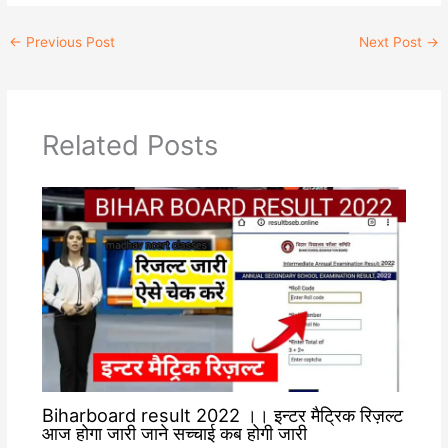
a
l
p
c
t
e
y
e
←
Previous Post
Next Post
→
s
g
L
b
A
r
i
o
p
a
n
o
p
m
k
k
Related Posts
Biharboard result 2022 ।। इन्टर मैट्रिक रिज़ल्ट
आज होगा जारी जाने सच्चाई कब होगी जारी