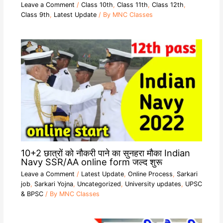
Leave a Comment
/
Class 10th
,
Class 11th
,
Class 12th
,
Class 9th
,
Latest Update
/ By
MNC Classes
10+2 छात्रों को नौकरी पाने का सुनहरा मौका Indian
Navy SSR/AA online form जल्द शुरू
Leave a Comment
/
Latest Update
,
Online Process
,
Sarkari
job
,
Sarkari Yojna
,
Uncategorized
,
University updates
,
UPSC
& BPSC
/ By
MNC Classes