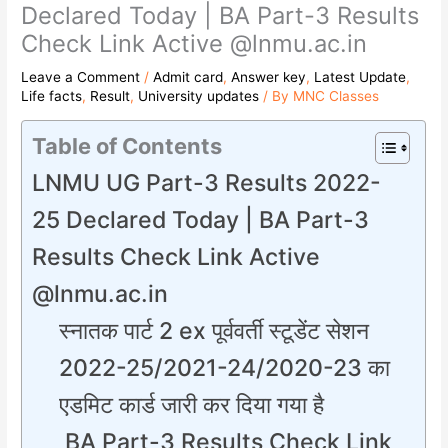
Declared Today | BA Part-3 Results
Check Link Active @lnmu.ac.in
Leave a Comment
/
Admit card
,
Answer key
,
Latest Update
,
Life facts
,
Result
,
University updates
/ By
MNC Classes
Table of Contents
LNMU UG Part-3 Results 2022-
25 Declared Today | BA Part-3
Results Check Link Active
@lnmu.ac.in
स्नातक पार्ट 2 ex पूर्ववर्ती स्टूडेंट सेशन
2022-25/2021-24/2020-23 का
एडमिट कार्ड जारी कर दिया गया है
BA Part-3 Results Check Link