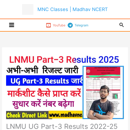
Skip
MNC Classes | Madhav NCERT
to
content
Sear
YouTube
Telegram
LNMU UG Part-3 Results 2022-25