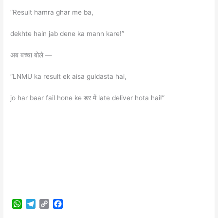
“Result hamra ghar me ba,
dekhte hain jab dene ka mann kare!”
अब बच्चा बोले —
“LNMU ka result ek aisa guldasta hai,
jo har baar fail hone ke डर में late deliver hota hai!”
W
T
C
F
h
e
o
a