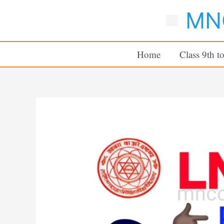
Skip
MNC
to
content
Home
Class 9th t