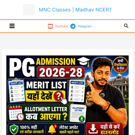
Skip
MNC Classes | Madhav NCERT
to
content
Sear
YouTube
Telegram