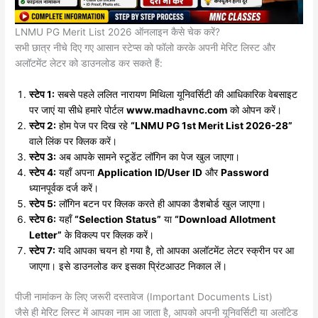
LNMU PG Merit List 2026 ऑनलाइन कैसे चेक करें?
​सभी छात्र नीचे दिए गए आसान स्टेप्स को फॉलो करके अपनी मेरिट लिस्ट और
अलॉटमेंट लेटर को डाउनलोड कर सकते हैं:
स्टेप 1:
सबसे पहले ललित नारायण मिथिला यूनिवर्सिटी की आधिकारिक वेबसाइट
पर जाएं या सीधे हमारे पोर्टल
www.madhavnc.com
को ओपन करें।
स्टेप 2:
होम पेज पर दिख रहे
“LNMU PG 1st Merit List 2026-28”
वाले लिंक पर क्लिक करें।
स्टेप 3:
अब आपके सामने स्टूडेंट लॉगिन का पेज खुल जाएगा।
स्टेप 4:
यहाँ अपना
Application ID/User ID
और
Password
ध्यानपूर्वक दर्ज करें।
स्टेप 5:
लॉगिन बटन पर क्लिक करते ही आपका डैशबोर्ड खुल जाएगा।
स्टेप 6:
यहाँ
“Selection Status”
या
“Download Allotment
Letter”
के विकल्प पर क्लिक करें।
स्टेप 7:
यदि आपका चयन हो गया है, तो आपका अलॉटमेंट लेटर स्क्रीन पर आ
जाएगा। इसे डाउनलोड कर इसका प्रिंटआउट निकाल लें।
​पीजी नामांकन के लिए जरूरी दस्तावेज (Important Documents List)
​जैसे ही मेरिट लिस्ट में आपका नाम आ जाता है, आपको अपनी यूनिवर्सिटी या अलॉटेड