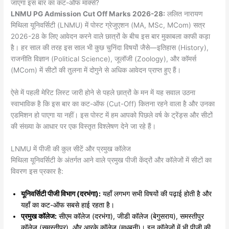
जाएगा इस बार का कट-ऑफ मार्क्स?
LNMU PG Admission Cut Off Marks 2026-28:
ललित नारायण
मिथिला यूनिवर्सिटी (LNMU) में पोस्ट ग्रेजुएशन (MA, MSc, MCom) सत्र
2026-28 के लिए आवेदन करने वाले छात्रों के बीच इस बार मुकाबला काफी कड़ा
है। हर साल की तरह इस साल भी कुछ चुनिंदा विषयों जैसे—इतिहास (History),
राजनीति विज्ञान (Political Science), जूलॉजी (Zoology), और कॉमर्स
(MCom) में सीटों की तुलना में दोगुने से अधिक आवेदन प्राप्त हुए हैं।
​ऐसे में पहली मेरिट लिस्ट जारी होने से पहले छात्रों के मन में यह सवाल उठना
स्वाभाविक है कि इस बार का कट-ऑफ (Cut-Off) कितना रहने वाला है और उनका
एडमिशन हो पाएगा या नहीं। इस पोस्ट में हम आपको पिछले वर्ष के ट्रेंड्स और सीटों
की संख्या के आधार पर एक विस्तृत विश्लेषण देने जा रहे हैं।
​LNMU में पीजी की कुल सीटें और प्रमुख कॉलेज
​मिथिला यूनिवर्सिटी के अंतर्गत आने वाले प्रमुख पीजी केंद्रों और कॉलेजों में सीटों का
विवरण इस प्रकार है:
यूनिवर्सिटी पीजी विभाग (दरभंगा):
यहाँ लगभग सभी विषयों की पढ़ाई होती है और
यहाँ का कट-ऑफ सबसे हाई रहता है।
प्रमुख कॉलेज:
सीएम कॉलेज (दरभंगा), जीडी कॉलेज (बेगुसराय), समस्तीपुर
कॉलेज (समस्तीपुर), और आरके कॉलेज (मधुबनी)। इन कॉलेजों में भी पीजी की