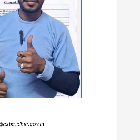
ारी @csbc.bihar.gov.in