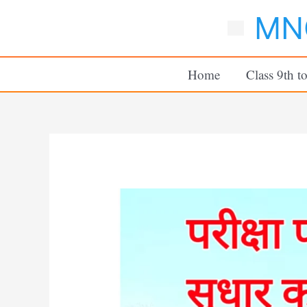
Skip
MNC
to
content
Home
Class 9th t