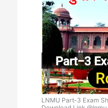
LNMU Part-3 Exam She
Download Link @lnmu.