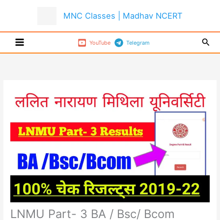
Skip
MNC Classes | Madhav NCERT
to
content
Sear
YouTube
Telegram
LNMU Part- 3 BA / Bsc/ Bcom