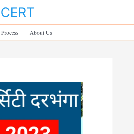
NCERT
 Process
About Us