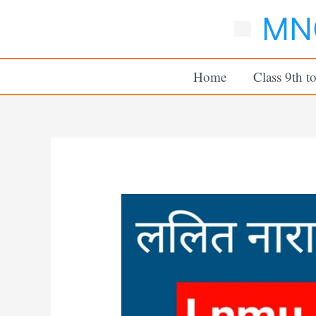
Skip
MNC
to
content
Home
Class 9th t