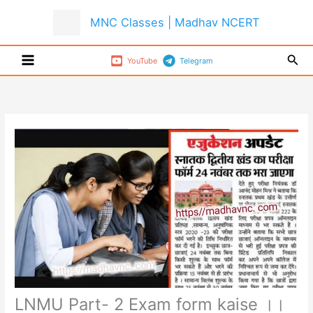
Skip
MNC Classes | Madhav NCERT
to
content
Sear
YouTube
Telegram
LNMU Part- 2 Exam form kaise ।।