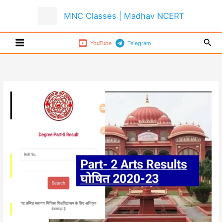
Skip
MNC Classes | Madhav NCERT
to
content
Sear
YouTube
Telegram