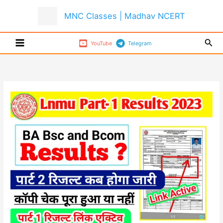
Skip
MNC Classes | Madhav NCERT
to
content
Sear
YouTube
Telegram