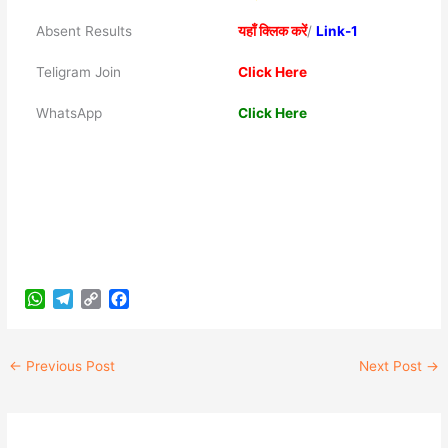
Absent Results
यहाँ क्लिक करें
/
Link-1
Teligram Join
Click Here
WhatsApp
Click Here
W
T
C
F
h
e
o
a
a
l
p
c
←
Previous Post
Next Post
→
t
e
y
e
s
g
L
b
A
r
i
o
p
a
n
o