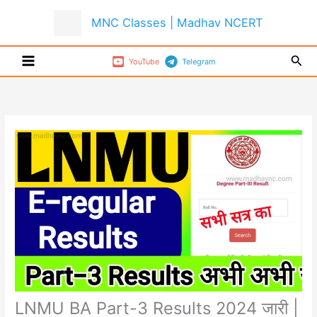
Skip
MNC Classes | Madhav NCERT
to
content
Sear
YouTube
Telegram
LNMU BA Part-3 Results 2024 जारी |