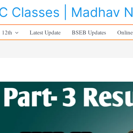
 Classes | Madhav 
o 12th
Latest Update
BSEB Updates
Online