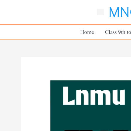
Skip
MNC
to
content
Home
Class 9th t