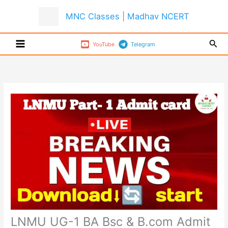
Skip
MNC Classes | Madhav NCERT
to
content
Sear
YouTube
Telegram
LNMU UG-1 BA Bsc & B.com Admit