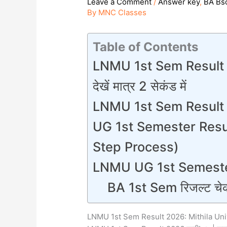
Leave a Comment
/
Answer key
,
BA Bsc
By
MNC Classes
Table of Contents
LNMU 1st Sem Result 20
देखें मात्र 2 सेकंड में
LNMU 1st Sem Result 2026
UG 1st Semester Result 
Step Process)
LNMU UG 1st Semeste
BA 1st Sem रिजल्ट चेक कर
LNMU 1st Sem Result 2026: Mithila Universi