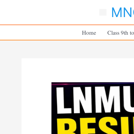
Skip
MNC
to
content
Home
Class 9th t