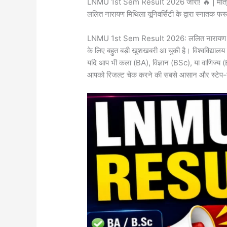
LNMU 1st Sem Result 2026 जारी! 🔥 | मात्र 2
ललित नारायण मिथिला यूनिवर्सिटी के द्वारा स्नातक फर्
​LNMU 1st Sem Result 2026: ललित नारायण मिथिला 
के लिए बहुत बड़ी खुशखबरी आ चुकी है। विश्वविद्
​यदि आप भी कला (BA), विज्ञान (BSc), या वाणिज्य (B
आपको रिजल्ट चेक करने की सबसे आसान और स्टेप-ब