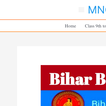
Skip
MNC
to
content
Home
Class 9th t