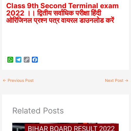
Class 9th Second Terminal exam
2022 ।। द्वितीय सर्वाधिक परीक्षा हिंदी
ओरिजिनल प्रश्न पत्र वायरल डाउनलोड करें
W
T
C
F
h
e
o
a
a
l
p
c
t
e
y
e
←
Previous Post
Next Post
→
s
g
L
b
A
r
i
o
p
a
n
o
p
m
k
k
Related Posts