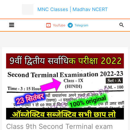
Skip
MNC Classes | Madhav NCERT
to
content
Sear
YouTube
Telegram
Class 9th Second Terminal exam