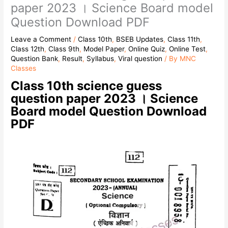
paper 2023 । Science Board model
Question Download PDF
Leave a Comment
/
Class 10th
,
BSEB Updates
,
Class 11th
,
Class 12th
,
Class 9th
,
Model Paper
,
Online Quiz
,
Online Test
,
Question Bank
,
Result
,
Syllabus
,
Viral question
/ By
MNC
Classes
Class 10th science guess
question paper 2023 । Science
Board model Question Download
PDF