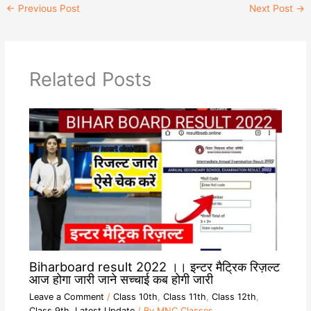
t
e
y
e
←
Previous Post
Next Post
→
s
g
L
b
A
r
i
o
p
a
n
o
p
m
k
k
Related Posts
Biharboard result 2022 ।। इन्टर मैट्रिक रिज़ल्ट
आज होगा जारी जाने सच्चाई कब होगी जारी
Leave a Comment
/
Class 10th
,
Class 11th
,
Class 12th
,
Class 9th
,
Latest Update
/ By
MNC Classes