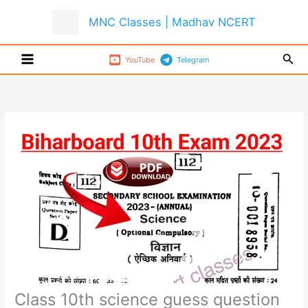
Skip
MNC Classes | Madhav NCERT
to
content
Sear
YouTube
Telegram
Class 10th science guess question