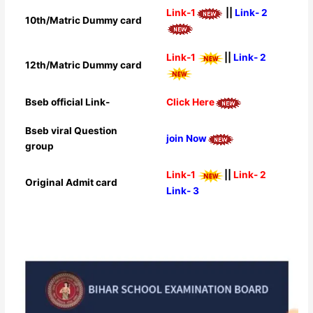
Link-1
||
Link- 2
10th/Matric Dummy card
Link-1
||
Link- 2
12th/Matric Dummy card
Bseb official Link-
Click Here
Bseb viral Question
join Now
group
Link-1
||
Link- 2
Original Admit card
Link- 3