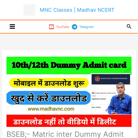
Skip
MNC Classes | Madhav NCERT
to
content
Sear
YouTube
Telegram
BSEB;- Matric inter Dummy Admit