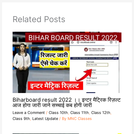
p
a
n
o
p
m
k
k
Related Posts
Biharboard result 2022 ।। इन्टर मैट्रिक रिज़ल्ट
आज होगा जारी जाने सच्चाई कब होगी जारी
Leave a Comment
/
Class 10th
,
Class 11th
,
Class 12th
,
Class 9th
,
Latest Update
/ By
MNC Classes