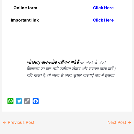
Online form
Click Here
Important link
Click Here
जो छात्र डाउनलोड नहीं कर पाते हैं
वह जल्द से जल्द
विद्यालय जा कर डमी पंजीयन लेकर और उसका जांच करें।
यदि गलत है, तो जल्द से जल्द सुधार करवाएं बाद में इसका
W
T
C
F
h
e
o
a
a
l
p
c
t
e
y
e
←
Previous Post
Next Post
→
s
g
L
b
A
r
i
o