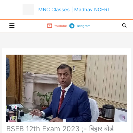
Skip
MNC Classes | Madhav NCERT
to
content
Sear
YouTube
Telegram
BSEB 12th Exam 2023 ;- बिहार बोर्ड