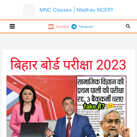
Skip
MNC Classes | Madhav NCERT
to
content
Sear
YouTube
Telegram