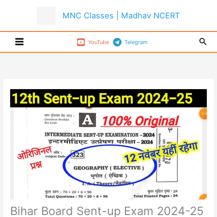
Skip
MNC Classes | Madhav NCERT
to
content
Sear
YouTube
Telegram
Bihar Board Sent-up Exam 2024-25