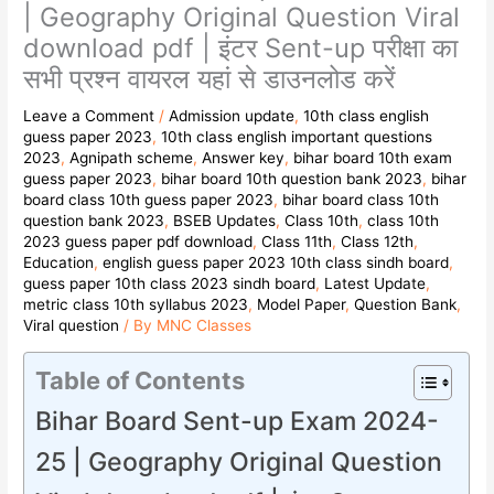
| Geography Original Question Viral
download pdf | इंटर Sent-up परीक्षा का
सभी प्रश्न वायरल यहां से डाउनलोड करें
Leave a Comment
/
Admission update
,
10th class english
guess paper 2023
,
10th class english important questions
2023
,
Agnipath scheme
,
Answer key
,
bihar board 10th exam
guess paper 2023
,
bihar board 10th question bank 2023
,
bihar
board class 10th guess paper 2023
,
bihar board class 10th
question bank 2023
,
BSEB Updates
,
Class 10th
,
class 10th
2023 guess paper pdf download
,
Class 11th
,
Class 12th
,
Education
,
english guess paper 2023 10th class sindh board
,
guess paper 10th class 2023 sindh board
,
Latest Update
,
metric class 10th syllabus 2023
,
Model Paper
,
Question Bank
,
Viral question
/ By
MNC Classes
Table of Contents
Bihar Board Sent-up Exam 2024-
25 | Geography Original Question