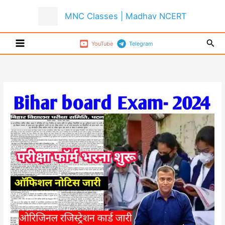
Skip
MNC Classes | Madhav NCERT
to
content
Sear
YouTube
Telegram