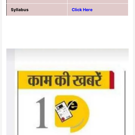
Syllabus
Click Here